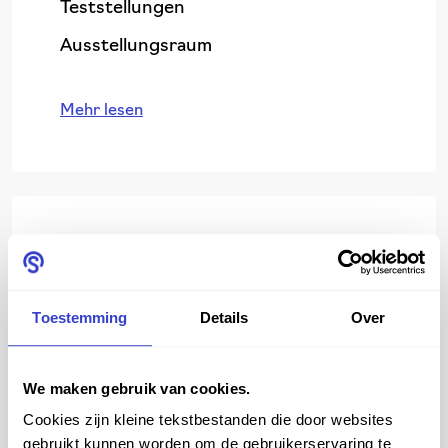
Teststellungen
Ausstellungsraum
Mehr lesen
Lieferprogramme
Standard-Lieferprogramm
Toestemming
Details
Over
Schnelles Lieferprogramm
Erweitertes Lieferprogramm
We maken gebruik van cookies.
Cookies zijn kleine tekstbestanden die door websites
Sonderanfertigungen / Projekte
gebruikt kunnen worden om de gebruikerservaring te