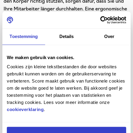
den Körper richtig stützen, sorgen dafür, dass Sie und
Ihre Mitarbeiter länger durchhalten. Eine ergonomische
Körperhaltung beugt nicht nur Beschwerden wie
Rücken- und Nackenschmerzen
vor, sondern regt auch
die Durchblutung und Atmung an. Du bleibst länger
Toestemming
Details
Over
energiegeladen und konzentriert.
We maken gebruik van cookies.
Sprechzimmer
Cookies zijn kleine tekstbestanden die door websites
gebruikt kunnen worden om de gebruikerservaring te
Egal, ob Sie Ihre Patienten auf dem Behandlungstisch
verbeteren. Score maakt gebruik van functionele cookies
bewegen oder nur eine kurze Notiz im System machen
om de website goed te laten werken. Bij akkoord geef je
müssen, Sie bewegen sich regelmäßig im Sprechzimmer.
toestemming voor het plaatsen van statistieken en
Es ist schön, wenn man zwischendurch auf einem Stuhl
tracking cookies. Lees voor meer informatie onze
oder Hocker sitzen kann, der sich mit einem bewegt.
cookieverklaring
.
Denken Sie an einen kompakten
Hocker
oder einen
bequemen
Sattelhocker
. Diese sind leicht zu bewegen,
bieten viel Bewegungsfreiheit und sind ergonomisch