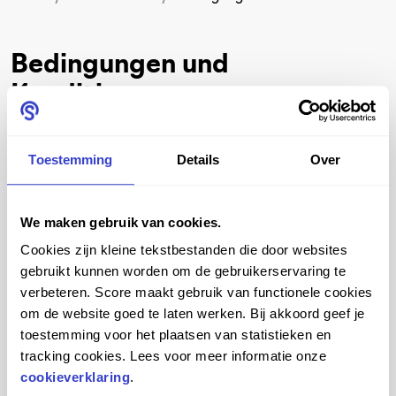
Bedingungen und
Konditionen
Toestemming
Details
Over
Bedingungen und Konditionen
Bedingungen und Konditionen
We maken gebruik van cookies.
Metaalunie Bedingungen
Cookies zijn kleine tekstbestanden die door websites
Qualitätspolitik
gebruikt kunnen worden om de gebruikerservaring te
verbeteren. Score maakt gebruik van functionele cookies
Datenschutzerklärung Score BV
om de website goed te laten werken. Bij akkoord geef je
Cookies
toestemming voor het plaatsen van statistieken en
tracking cookies. Lees voor meer informatie onze
cookieverklaring
.