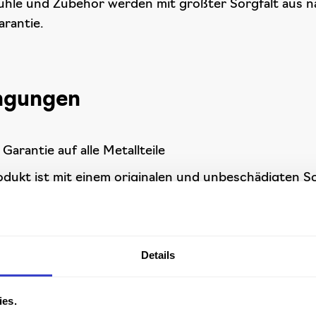
ühle und Zubehör werden mit größter Sorgfalt aus nac
arantie.
ngungen
 Garantie auf alle Metallteile
odukt ist mit einem originalen und unbeschädigten S
s sich um ein medizinisches Hilfsmittel Konform MDR
ert wurde, befindet sich auf dem Produkt ein unbesch
Details
CE)
onische Komponenten und Polsterung Typ K11 (Kunstl
ies.
Produkte befinden sich in der vorgesehenen Arbeit