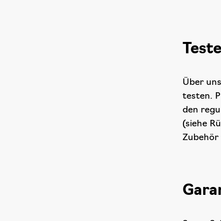
Test
Über uns
testen. 
den regu
(siehe R
Zubehör 
Gara