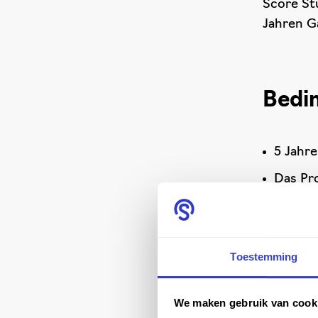
Score St
Jahren G
Bedi
5 Jahre
Das Pr
Falls e
produzi
Toestemming
Label (
Elektr
We maken gebruik van cook
Score-