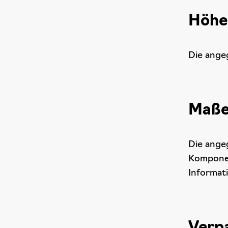
Höhe
Die ange
Maß
Die ange
Komponen
Informat