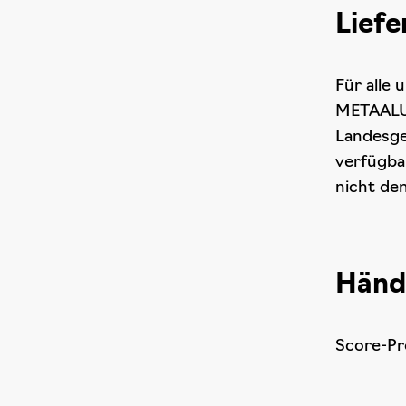
Lief
Für alle
METAALUN
Landesge
verfügba
nicht d
Händ
Score-Pr