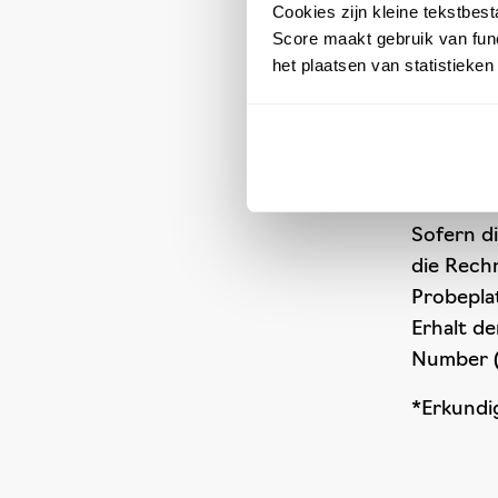
Cookies zijn kleine tekstbes
8 Stun
Score maakt gebruik van func
het plaatsen van statistieke
Reto
Sofern d
die Rech
Probepla
Erhalt d
Number (
*Erkundi