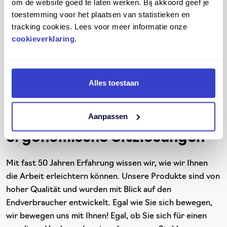
om de website goed te laten werken. Bij akkoord geef je
weniger schnell müde. Außerdem werden Sie nicht von
toestemming voor het plaatsen van statistieken en
lästigen Schmerzen abgelenkt. Auf diese Weise
tracking cookies. Lees voor meer informatie onze
schenken Sie Ihren Kunden mehr Aufmerksamkeit und
cookieverklaring
.
können nach einem langen Arbeitstag auch in Ihrer
Freizeit voller Energie Ihren Aktivitäten nachgehen. Eine
andere Art zu arbeiten und zu leben.
Alles toestaan
Aanpassen
Score: Ihr Partner für
ergonomische Sitzlösungen
Mit fast 50 Jahren Erfahrung wissen wir, wie wir Ihnen
die Arbeit erleichtern können. Unsere Produkte sind von
hoher Qualität und wurden mit Blick auf den
Endverbraucher entwickelt. Egal wie Sie sich bewegen,
wir bewegen uns mit Ihnen! Egal, ob Sie sich für einen