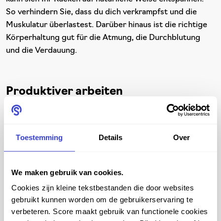
So verhindern Sie, dass du dich verkrampfst und die
Muskulatur überlastest. Darüber hinaus ist die richtige
Körperhaltung gut für die Atmung, die Durchblutung
und die Verdauung.
Produktiver arbeiten
Wussten Sie, dass Sie mit einem Score Stuhl oder
Hocker nicht nur gesünder, sondern auch produktiver
arbeiten? Dadurch, dass Sie schnell und einfach die
Toestemming
Details
Over
Position wechseln und entspannter sitzen können,
kostet Sie Ihre Arbeit weniger Energie. So bleiben Sie
We maken gebruik van cookies.
länger leistungsfähig. Und nicht nur das: Sie können sich
besser und länger konzentrieren. Weil du besser atmest
Cookies zijn kleine tekstbestanden die door websites
und die Durchblutung förderst, gelangt mehr Sauerstoff
gebruikt kunnen worden om de gebruikerservaring te
in deine Organe. Dadurch bist du schärfer und wirst
verbeteren. Score maakt gebruik van functionele cookies