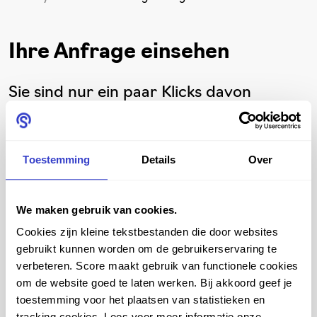
Ihre Anfrage einsehen
Sie sind nur ein paar Klicks davon
entfernt, Ihr Anfrage zu
vervollständigen! Bitte nehmen Sie sich
Toestemming
Details
Over
einen Moment Zeit, um Ihren Anfrage zu
überprüfen und sicherzustellen, dass alle
gewünschten Sitzlösungen und
We maken gebruik van cookies.
Zubehörteile hinzugefügt wurden.
Cookies zijn kleine tekstbestanden die door websites
gebruikt kunnen worden om de gebruikerservaring te
Haben Sie noch Fragen oder benötigen
verbeteren. Score maakt gebruik van functionele cookies
om de website goed te laten werken. Bij akkoord geef je
Sie Hilfe beim Absenden Ihrer Anfrage?
toestemming voor het plaatsen van statistieken en
Wir sind hier, um Ihnen zu helfen.
tracking cookies. Lees voor meer informatie onze